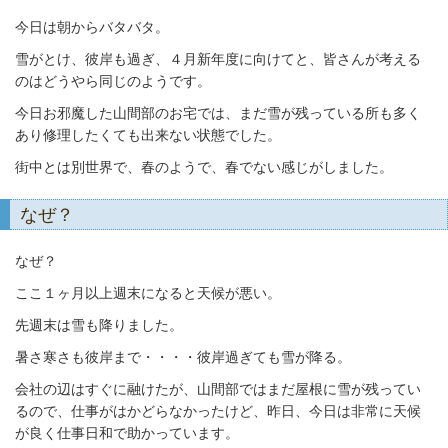
今日は朝からバタバタ。
雪がとけ、彼岸も過ぎ、４月新年度に向けてと、
皆さんが考える
のはどうやら同じのようです。
今日お邪魔した山間部のお宅では、まだ雪が残っている所も多く
あり修理したくても
出来ない状態でした。
街中とは別世界で、春のようで、春でない感じがしました。
なぜ？
なぜ？
ここ１ヶ月以上週末になると天候が悪い。
先週末は雪も降りました。
暑さ寒さも彼岸まで・・・・彼岸過ぎても雪が降る。
会社の辺はすぐに融けたが、山間部ではまだ屋根に雪が残ってい
るので、
仕事がはかどらなかったけど、
昨日、今日は非常に天候
が良く仕事日和で助かっています。