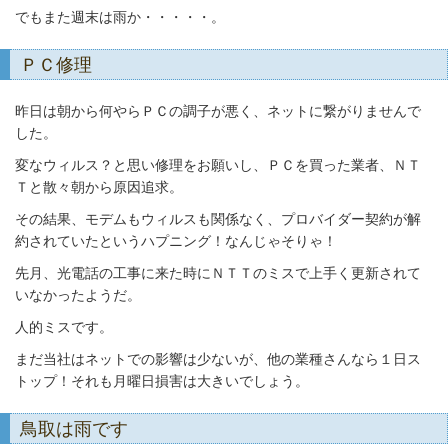
でもまた週末は雨か・・・・・。
ＰＣ修理
昨日は朝から何やらＰＣの調子が悪く、ネットに繋がりませんで
した。
変なウィルス？と思い修理をお願いし、ＰＣを買った業者、ＮＴ
Ｔと散々朝から
原因追求。
その結果、モデムもウィルスも関係なく、プロバイダー契約が解
約されていた
というハプニング！なんじゃそりゃ！
先月、光電話の工事に来た時にＮＴＴのミスで上手く更新されて
いなかったようだ。
人的ミスです。
まだ当社はネットでの影響は少ないが、他の業種さんなら１日ス
トップ！それも月曜日
損害は大きいでしょう。
鳥取は雨です