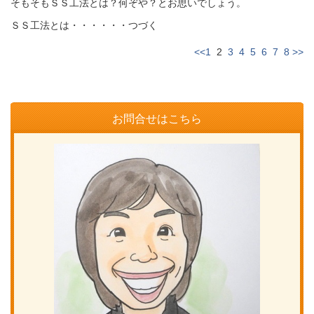
そもそもＳＳ工法とは？何ぞや？とお思いでしょう。
ＳＳ工法とは・・・・・・つづく
<<
1
2
3
4
5
6
7
8
>>
お問合せはこちら